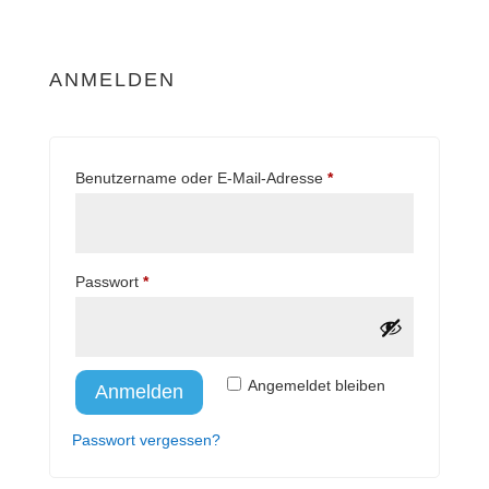
ANMELDEN
Erforderlich
Benutzername oder E-Mail-Adresse
*
Erforderlich
Passwort
*
A
Angemeldet bleiben
Anmelden
l
Passwort vergessen?
t
e