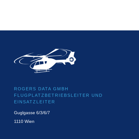
r
n
a
t
i
v
e
:
ROGERS DATA GMBH
FLUGPLATZBETRIEBSLEITER UND
EINSATZLEITER
Guglgasse 6/3/6/7
1110 Wien