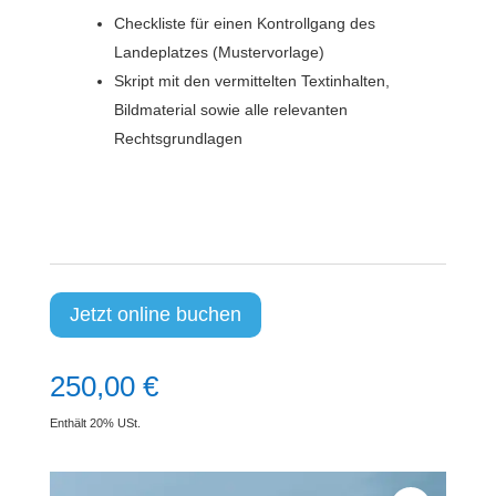
Checkliste für einen Kontrollgang des
Landeplatzes (Mustervorlage)
Skript mit den vermittelten Textinhalten,
Bildmaterial sowie alle relevanten
Rechtsgrundlagen
A
Jetzt online buchen
l
t
250,00
€
e
Enthält 20% USt.
r
n
a