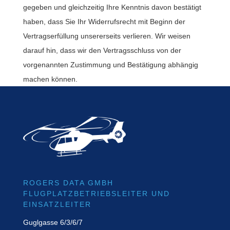
gegeben und gleichzeitig Ihre Kenntnis davon bestätigt
haben, dass Sie Ihr Widerrufsrecht mit Beginn der
Vertragserfüllung unsererseits verlieren. Wir weisen
darauf hin, dass wir den Vertragsschluss von der
vorgenannten Zustimmung und Bestätigung abhängig
machen können.
ROGERS DATA GMBH
FLUGPLATZBETRIEBSLEITER UND
EINSATZLEITER
Guglgasse 6/3/6/7