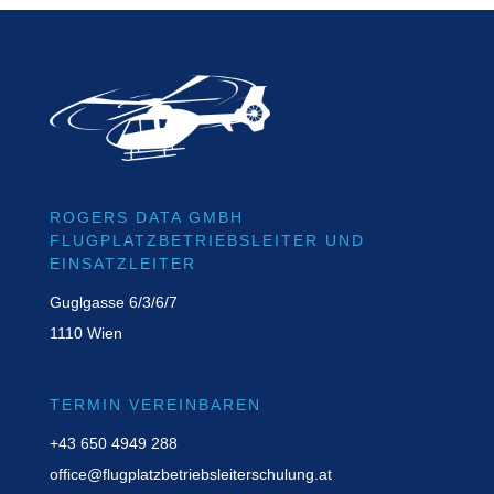
ROGERS DATA GMBH
FLUGPLATZBETRIEBSLEITER UND
EINSATZLEITER
Guglgasse 6/3/6/7
1110 Wien
TERMIN VEREINBAREN
+43 650 4949 288
office@flugplatzbetriebsleiterschulung.at