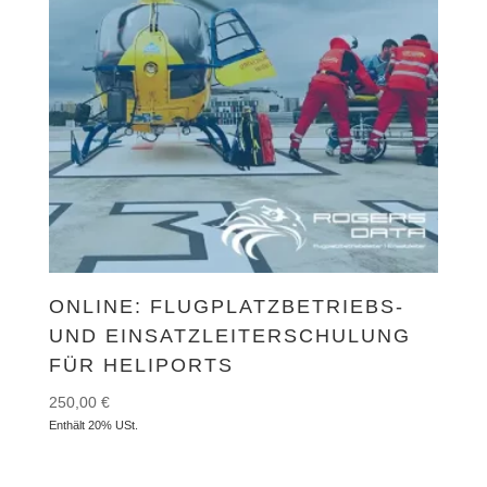
ONLINE: FLUGPLATZBETRIEBS-
UND EINSATZLEITERSCHULUNG
FÜR HELIPORTS
250,00
€
Enthält 20% USt.